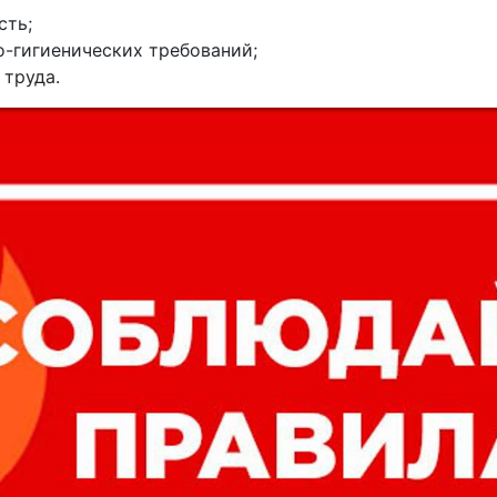
сть;
о-гигиенических требований;
 труда.