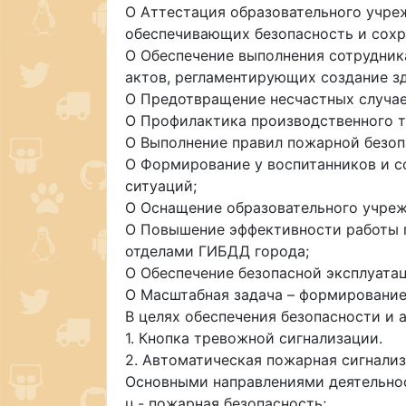
O Аттестация образовательного учре
обеспечивающих безопасность и сохра
O Обеспечение выполнения сотрудник
актов, регламентирующих создание з
O Предотвращение несчастных случае
O Профилактика производственного т
O Выполнение правил пожарной безо
O Формирование у воспитанников и с
ситуаций;
O Оснащение образовательного учре
O Повышение эффективности работы п
отделами ГИБДД города;
O Обеспечение безопасной эксплуатац
O Масштабная задача – формирование
В целях обеспечения безопасности и
1. Кнопка тревожной сигнализации.
2. Автоматическая пожарная сигнализ
Основными направлениями деятельнос
u - пожарная безопасность;